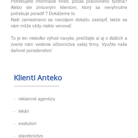
Potrebujete informácie hneď, počas pracovného týždňa?
Alebo ste zmluvným klientom, ktorý sa nevyhnutne
potrebuje poradiť ? Dokážeme to.
Naši zamestnanci sa navzájom dokážu zastúpiť, takže sa
vám môže vždy niekto venovať.
To je len niekoľko výhod navyše, prečítajte si aj o ďalších a
zverte nám vedenie účtovníctva vašej firmy. Využite naše
daňové poradenstvo!
Klienti Anteko
reklamné agentúry
lekári
exekútori
stavebníctvo