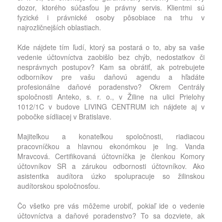
dozor, ktorého súčasťou je právny servis. Klientmi sú
fyzické i právnické osoby pôsobiace na trhu v
najrozličnejších oblastiach.
Kde nájdete tím ľudí, ktorý sa postará o to, aby sa vaše
vedenie účtovníctva zaobišlo bez chýb, nedostatkov či
nesprávnych postupov? Kam sa obrátiť, ak potrebujete
odborníkov pre vašu daňovú agendu a hľadáte
profesionálne daňové poradenstvo? Okrem Centrály
spoločnosti Anteko, s. r. o., v Žiline na ulici Prielohy
1012/1C v budove LIVING CENTRUM ich nájdete aj v
pobočke sídliacej v Bratislave.
Majiteľkou a konateľkou spoločnosti, riadiacou
pracovníčkou a hlavnou ekonómkou je Ing. Vanda
Mravcová. Certifikovaná účtovníčka je členkou Komory
účtovníkov SR a zárukou odbornosti účtovníkov. Ako
asistentka audítora úzko spolupracuje so žilinskou
audítorskou spoločnosťou.
Čo všetko pre vás môžeme urobiť, pokiaľ ide o vedenie
účtovníctva a daňové poradenstvo? To sa dozviete, ak