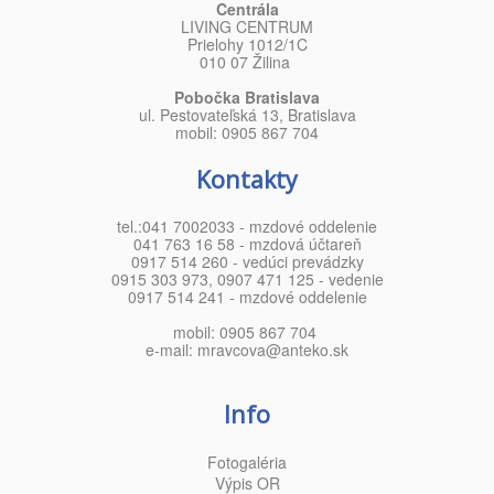
Centrála
LIVING CENTRUM
Prielohy 1012/1C
010 07 Žilina
Pobočka Bratislava
ul. Pestovateľská 13, Bratislava
mobil: 0905 867 704
Kontakty
tel.:041 7002033 - mzdové oddelenie
041 763 16 58 - mzdová účtareň
0917 514 260 - vedúci prevádzky
0915 303 973, 0907 471 125 - vedenie
0917 514 241 - mzdové oddelenie
mobil: 0905 867 704
e-mail: mravcova@anteko.sk
Info
Fotogaléria
Výpis OR