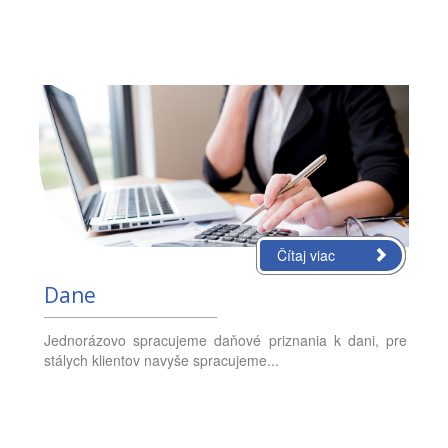
Čítaj viac
Dane
Jednorázovo spracujeme daňové priznania k dani, pre
stálych klientov navyše spracujeme...