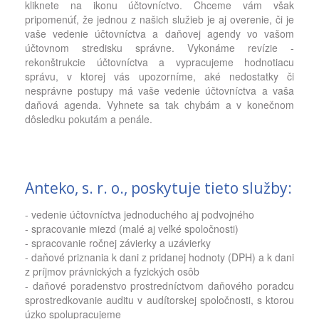
kliknete na ikonu účtovníctvo. Chceme vám však
pripomenúť, že jednou z našich služieb je aj overenie, či je
vaše vedenie účtovníctva a daňovej agendy vo vašom
účtovnom stredisku správne. Vykonáme revízie -
rekonštrukcie účtovníctva a vypracujeme hodnotiacu
správu, v ktorej vás upozorníme, aké nedostatky či
nesprávne postupy má vaše vedenie účtovníctva a vaša
daňová agenda. Vyhnete sa tak chybám a v konečnom
dôsledku pokutám a penále.
Anteko, s. r. o., poskytuje tieto služby:
- vedenie účtovníctva jednoduchého aj podvojného
- spracovanie miezd (malé aj veľké spoločnosti)
- spracovanie ročnej závierky a uzávierky
- daňové priznania k dani z pridanej hodnoty (DPH) a k dani
z príjmov právnických a fyzických osôb
- daňové poradenstvo prostredníctvom daňového poradcu
sprostredkovanie auditu v audítorskej spoločnosti, s ktorou
úzko spolupracujeme