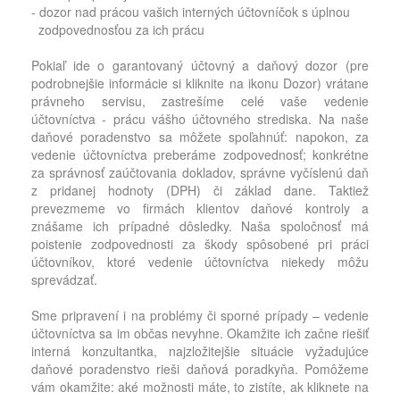
- dozor nad prácou vašich interných účtovníčok s úplnou
zodpovednosťou za ich prácu
Pokiaľ ide o garantovaný účtovný a daňový dozor (pre
podrobnejšie informácie si kliknite na ikonu Dozor) vrátane
právneho servisu, zastrešíme celé vaše vedenie
účtovníctva - prácu vášho účtovného strediska. Na naše
daňové poradenstvo sa môžete spoľahnúť: napokon, za
vedenie účtovníctva preberáme zodpovednosť; konkrétne
za správnosť zaúčtovania dokladov, správne vyčíslenú daň
z pridanej hodnoty (DPH) či základ dane. Taktiež
prevezmeme vo firmách klientov daňové kontroly a
znášame ich prípadné dôsledky. Naša spoločnosť má
poistenie zodpovednosti za škody spôsobené pri práci
účtovníkov, ktoré vedenie účtovníctva niekedy môžu
sprevádzať.
Sme pripravení i na problémy či sporné prípady – vedenie
účtovníctva sa im občas nevyhne. Okamžite ich začne riešiť
interná konzultantka, najzložitejšie situácie vyžadujúce
daňové poradenstvo rieši daňová poradkyňa. Pomôžeme
vám okamžite: aké možnosti máte, to zistíte, ak kliknete na