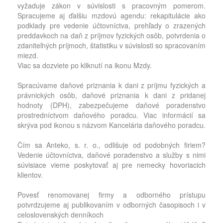
vyžaduje zákon v súvislosti s pracovným pomerom.
Spracujeme aj ďalšiu mzdovú agendu: rekapitulácie ako
podklady pre vedenie účtovníctva, prehľady o zrazených
preddavkoch na daň z príjmov fyzických osôb, potvrdenia o
zdaniteľných príjmoch, štatistiku v súvislosti so spracovaním
miezd.
Viac sa dozviete po kliknutí na ikonu Mzdy.
Spracúvame daňové priznania k dani z príjmu fyzických a
právnických osôb, daňové priznania k dani z pridanej
hodnoty (DPH), zabezpečujeme daňové poradenstvo
prostredníctvom daňového poradcu. Viac informácií sa
skrýva pod ikonou s názvom Kancelária daňového poradcu.
Čím sa Anteko, s. r. o., odlišuje od podobných firiem?
Vedenie účtovníctva, daňové poradenstvo a služby s nimi
súvisiace vieme poskytovať aj pre nemecky hovoriacich
klientov.
Povesť renomovanej firmy a odborného prístupu
potvrdzujeme aj publikovaním v odborných časopisoch i v
celoslovenských denníkoch