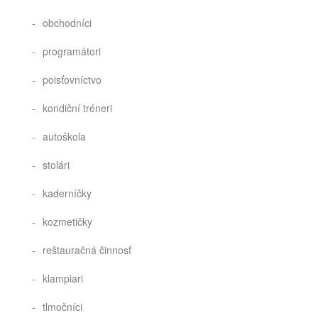
obchodníci
programátori
poisťovníctvo
kondiční tréneri
autoškola
stolári
kaderníčky
kozmetičky
reštauračná činnosť
klampiari
tlmočníci