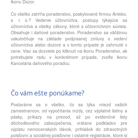
ikonu Dozor.
Čo všetko zahŕňa poradenstvo, poskytované firmou Anteko,
s. r. o.? Vedenie účtovníctva, postupy týkajúce sa
účtovníctva a všetky zákony, ktoré s účtovníctvom súvisia.
Obsahuje i daňové poradenstvo. Poradenstvo sa väčšinou
uskutočňuje na základe podpísanej zmluvy o vedení
účtovníctva alebo dozore a v tomto prípade je zahrnuté v
cene. Viac sa dozviete po kliknutí na ikonu Poradenstvo, ak
potrebujete radu v konkrétnom prípade, zvoľte ikonu
Kancelária daňového poradcu.
Čo vám ešte ponúkame?
Postaráme sa o všetko, čo sa týka miezd vašich
zamestnancov, od vypočítania mzdy, cez výplatné listiny a
pásky, príkazy na prevod, až po evidenčné listy
dôchodkového zabezpečenia, vrátane podkladov pre
výplatu nemocenských dávok, prihlášok do zdravotných
poisťovní a sociálnej poisťovne i ostatné registrácie, ktoré si