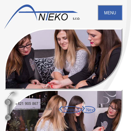
MENU
+421 905 867 704
mravcova@anteko.sk
Previous
Next